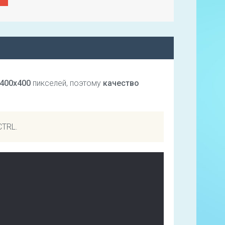
400х400
пикселей, поэтому
качество
CTRL.