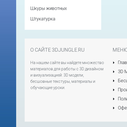
Шкуры животных
Штукатурка
О САЙТЕ 3DJUNGLE.RU
МЕН
Глав
На нашем сайте вы найдете множество
материалов для работы с 3D дизайном
3D 
и визуализацией: 3D модели,
Бесш
бесшовные текстуры, материалы и
обучающие уроки.
Прои
Поли
Офе