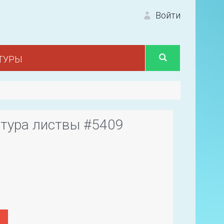
Войти
ТУРЫ
Вход 
тура листвы #5409
Первый