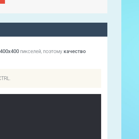
400х400
пикселей, поэтому
качество
CTRL.