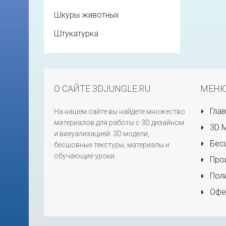
Шкуры животных
Штукатурка
О САЙТЕ 3DJUNGLE.RU
МЕН
Глав
На нашем сайте вы найдете множество
материалов для работы с 3D дизайном
3D 
и визуализацией: 3D модели,
Бесш
бесшовные текстуры, материалы и
обучающие уроки.
Прои
Поли
Офе