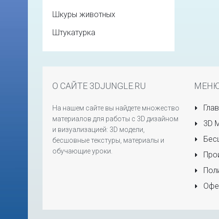
Шкуры животных
Штукатурка
О САЙТЕ 3DJUNGLE.RU
МЕН
Глав
На нашем сайте вы найдете множество
материалов для работы с 3D дизайном
3D 
и визуализацией: 3D модели,
Бесш
бесшовные текстуры, материалы и
обучающие уроки.
Прои
Поли
Офе