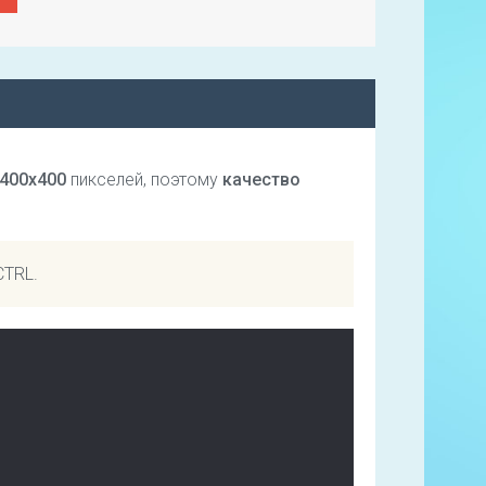
400х400
пикселей, поэтому
качество
CTRL.