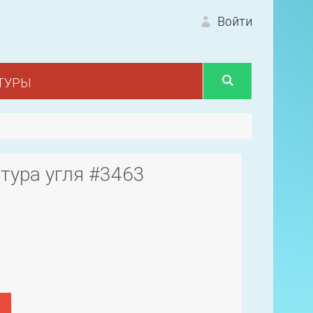
Войти
ТУРЫ
Вход 
тура угля #3463
Первый