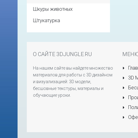
Шкуры животных
Штукатурка
О САЙТЕ 3DJUNGLE.RU
МЕН
Глав
На нашем сайте вы найдете множество
материалов для работы с 3D дизайном
3D 
и визуализацией: 3D модели,
Бесш
бесшовные текстуры, материалы и
обучающие уроки.
Прои
Поли
Офе