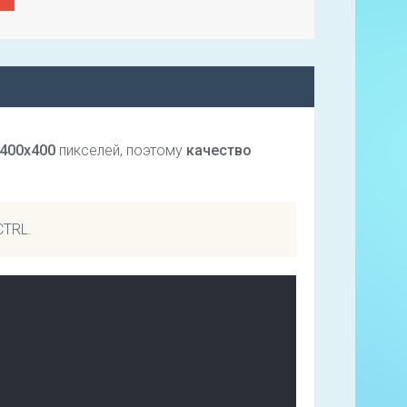
400х400
пикселей, поэтому
качество
CTRL.