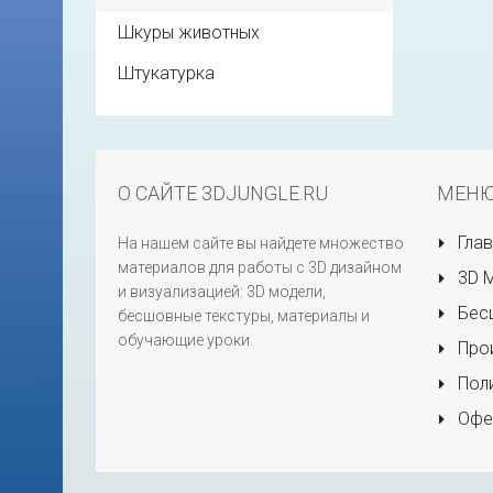
Шкуры животных
Штукатурка
О САЙТЕ 3DJUNGLE.RU
МЕН
Глав
На нашем сайте вы найдете множество
материалов для работы с 3D дизайном
3D 
и визуализацией: 3D модели,
Бесш
бесшовные текстуры, материалы и
обучающие уроки.
Прои
Поли
Офе