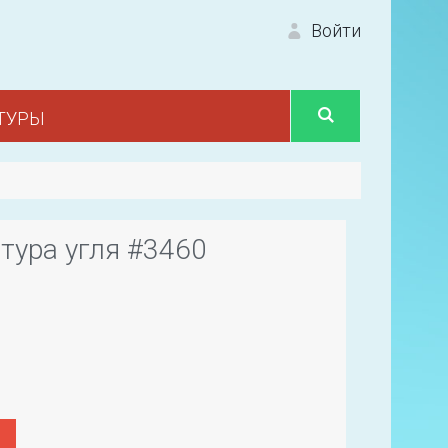
Войти
ТУРЫ
Вход 
тура угля #3460
Первый