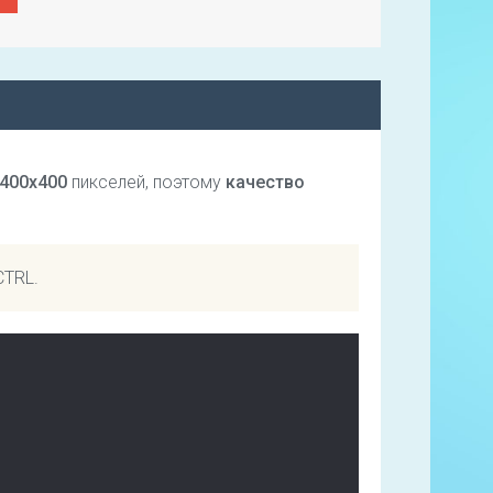
400х400
пикселей, поэтому
качество
CTRL.