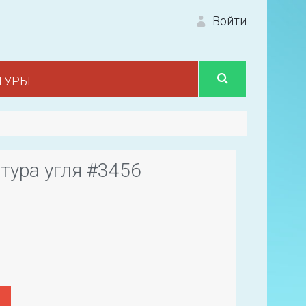
Войти
ТУРЫ
Вход 
тура угля #3456
Первый