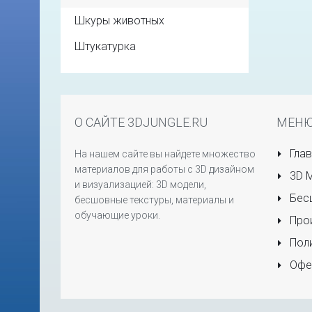
Шкуры животных
Штукатурка
О САЙТЕ 3DJUNGLE.RU
МЕН
Глав
На нашем сайте вы найдете множество
материалов для работы с 3D дизайном
3D 
и визуализацией: 3D модели,
Бесш
бесшовные текстуры, материалы и
обучающие уроки.
Прои
Поли
Офе