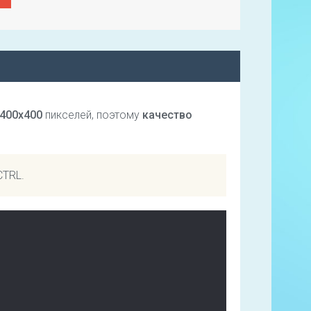
400х400
пикселей, поэтому
качество
CTRL.