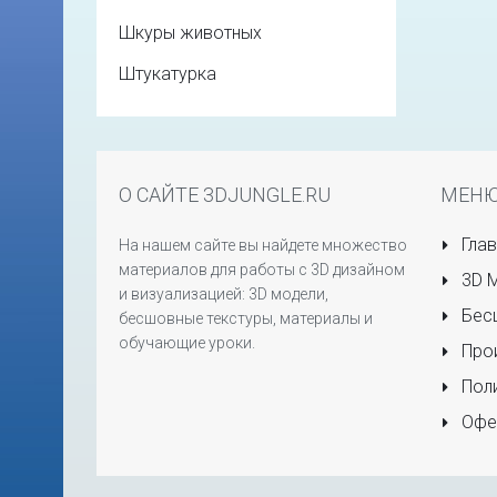
Шкуры животных
Штукатурка
О САЙТЕ 3DJUNGLE.RU
МЕН
Глав
На нашем сайте вы найдете множество
материалов для работы с 3D дизайном
3D 
и визуализацией: 3D модели,
Бесш
бесшовные текстуры, материалы и
обучающие уроки.
Прои
Поли
Офе