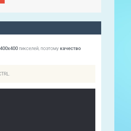
400х400
пикселей, поэтому
качество
CTRL.