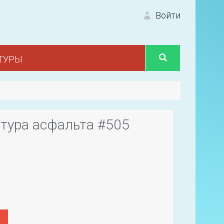
Войти
ТУРЫ
Вход 
тура асфальта #505
Первый