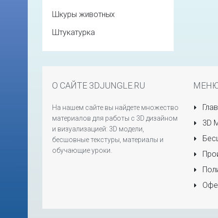
Шкуры животных
Штукатурка
О САЙТЕ 3DJUNGLE.RU
МЕН
Глав
На нашем сайте вы найдете множество
материалов для работы с 3D дизайном
3D 
и визуализацией: 3D модели,
Бесш
бесшовные текстуры, материалы и
обучающие уроки.
Прои
Поли
Офе