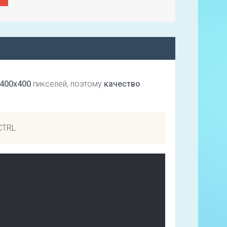
400х400
пикселей, поэтому
качество
CTRL.