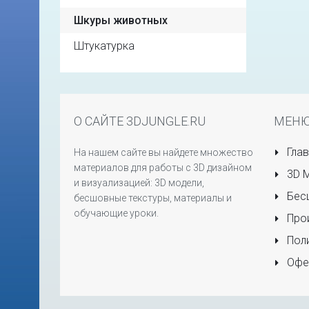
Шкуры животных
Штукатурка
О САЙТЕ 3DJUNGLE.RU
МЕН
Глав
На нашем сайте вы найдете множество
материалов для работы с 3D дизайном
3D 
и визуализацией: 3D модели,
Бесш
бесшовные текстуры, материалы и
обучающие уроки.
Прои
Поли
Офе